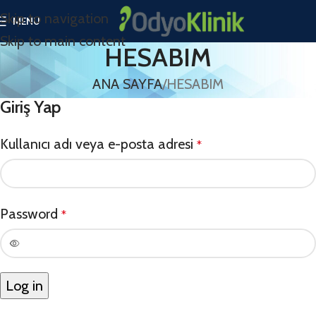
Skip to navigation
MENU
Skip to main content
HESABIM
ANA SAYFA
HESABIM
Giriş Yap
Kullanıcı adı veya e-posta adresi
*
Password
*
Log in