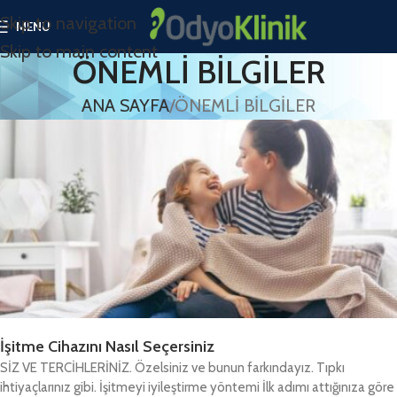
Skip to navigation
MENU
Skip to main content
ÖNEMLİ BİLGİLER
ANA SAYFA
ÖNEMLİ BİLGİLER
İşitme Cihazını Nasıl Seçersiniz
SİZ VE TERCİHLERİNİZ. Özelsiniz ve bunun farkındayız. Tıpkı
ihtiyaçlarınız gibi. İşitmeyi iyileştirme yöntemi İlk adımı attığınıza göre